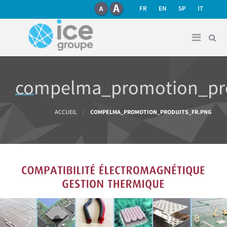
recherche
Aller au contenu principal
FR
EN
SP
IT
compelma_promotion_pro
Vous êtes ici
ACCUEIL
/
COMPELMA_PROMOTION_PRODUITS_FR.PNG