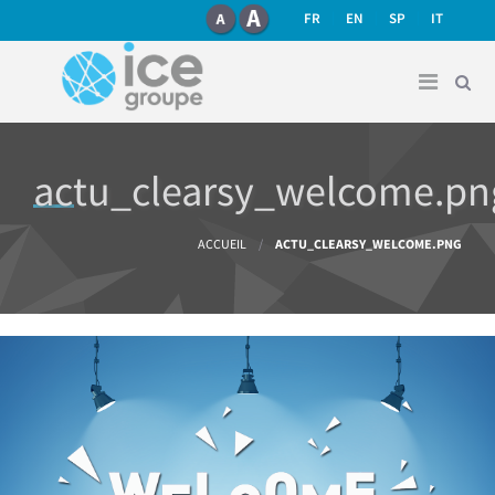
recherche
Aller au contenu principal
FR
EN
SP
IT
actu_clearsy_welcome.pn
Vous êtes ici
ACCUEIL
/
ACTU_CLEARSY_WELCOME.PNG