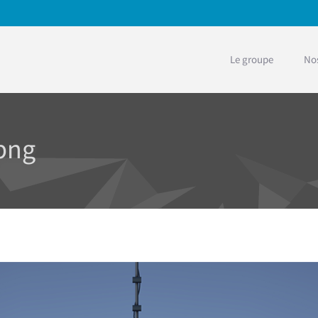
Le groupe
Nos
png