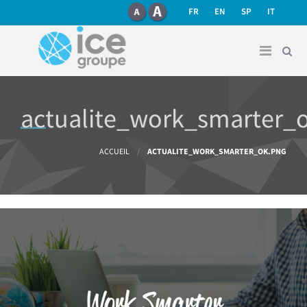
recherche
Aller au contenu principal
FR
EN
SP
IT
actualite_work_smarter_
Vous êtes ici
ACCUEIL
/
ACTUALITE_WORK_SMARTER_OK.PNG