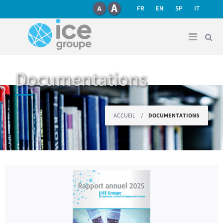
recherche
Aller au contenu principal
FR
EN
SP
IT
Documentations
Vous êtes ici
ACCUEIL
/
DOCUMENTATIONS